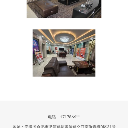
电话：1717866**
地址：安徽省合肥市淝河路与当涂路交口南侧壹楼B区31号